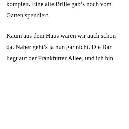
komplett. Eine alte Brille gab’s noch vom
Gatten spendiert.
Kaum aus dem Haus waren wir auch schon
da. Näher geht’s ja nun gar nicht. Die Bar
liegt auf der Frankfurter Allee, und ich bin
schon zig mal daran vorbei gelaufen und habe
sie dabei völlig übersehen. Schade eigentlich,
denn das Innere lädt auf jeden Fall zum
Verweilen ein. Der erste Blick fällt sofort auf
die coole Bar, die die Gondel eines Zeppelins
darstellt. Eine metallene Orgel, gemütliche