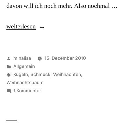
davon will ich noch mehr. Also nochmal …
„Neuer
weiterlesen
Schmuck
zu
Veröffentlicht
minalisa
15. Dezember 2010
Weihnachten“
von
Veröffentlicht
Allgemein
unter
Schlagwörter:
Kugeln
,
Schmuck
,
Weihnachten
,
Weihnachtsbaum
zu
1 Kommentar
Neuer
Schmuck
zu
Weihnachten