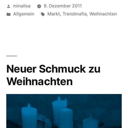
Veröffentlicht
minalisa
9. Dezember 2011
von
Veröffentlicht
Schlagwörter:
Allgemein
Markt
,
Trendmafia
,
Weihnachten
unter
Neuer Schmuck zu
Weihnachten