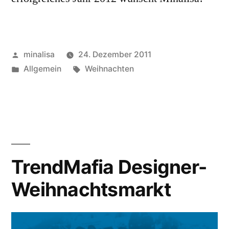
Veröffentlicht
minalisa
24. Dezember 2011
von
Veröffentlicht
Schlagwörter:
Allgemein
Weihnachten
unter
TrendMafia Designer-
Weihnachtsmarkt