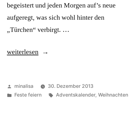
begeistert und jeden Morgen auf’s neue
aufgeregt, was sich wohl hinter den
„Türchen“ verbirgt. …
„Tipp
weiterlesen
für
die
Veröffentlicht
minalisa
30. Dezember 2013
nächste
von
Veröffentlicht
Schlagwörter:
Feste feiern
Adventskalender
,
Weihnachten
Vorweihnachtszeit“
unter