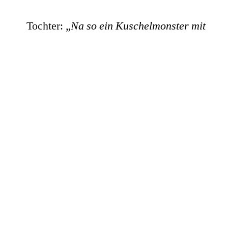
Tochter:
„
Na so ein Kuschelmonster mit
Tasche, wo man die Sorgen verstauen
kann, die dann gefressen werden und
verschwinden.
“
Eine genaue Vorstellung und sogar einen
Entwurf hatte Sie auch gleich dabei, aha!
Sorgen hatte ich erst mal und fragte, ob sie so
große Sorgen hätte und ich Ihr vielleicht
helfen könnte. Nach langem Anstummen kam