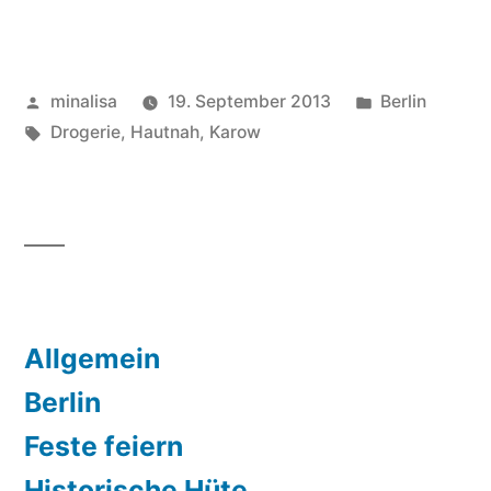
Veröffentlicht
Veröffentlich
minalisa
19. September 2013
Berlin
von
Schlagwörter:
unter
Drogerie
,
Hautnah
,
Karow
Allgemein
Berlin
Feste feiern
Historische Hüte