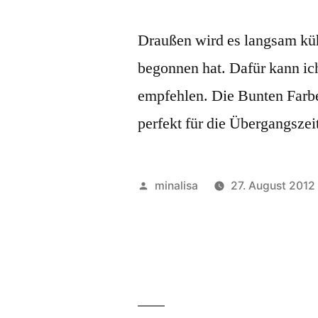
Draußen wird es langsam küh
begonnen hat. Dafür kann ic
empfehlen. Die Bunten Farben
perfekt für die Übergangszei
Veröffentlicht
minalisa
27. August 2012
von