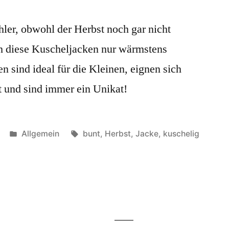
ler, obwohl der Herbst noch gar nicht
h diese Kuscheljacken nur wärmstens
 sind ideal für die Kleinen, eignen sich
t und sind immer ein Unikat!
Veröffentlicht
Schlagwörter:
Allgemein
bunt
,
Herbst
,
Jacke
,
kuschelig
unter