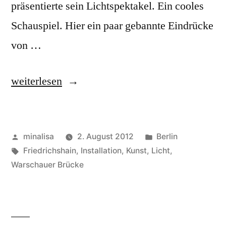
präsentierte sein Lichtspektakel. Ein cooles
Schauspiel. Hier ein paar gebannte Eindrücke
von …
„was
weiterlesen
mit
Licht“
Veröffentlicht
Veröffentlicht
minalisa
2. August 2012
Berlin
von
Schlagwörter:
unter
Friedrichshain
,
Installation
,
Kunst
,
Licht
,
Warschauer Brücke