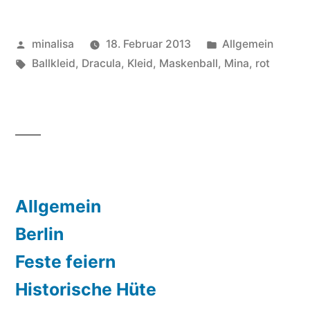
mir
Veröffentlicht
Veröffentlicht
minalisa
18. Februar 2013
Allgemein
ein
von
Schlagwörter:
unter
Ballkleid
,
Dracula
,
Kleid
,
Maskenball
,
Mina
,
rot
Ballkleid
in
zehn
Tagen“
Allgemein
Berlin
Feste feiern
Historische Hüte