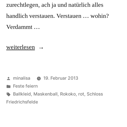
zurechtlegen, ach ja und natürlich alles
handlich verstauen. Verstauen … wohin?
Verdammt …
„Venezianischer
weiterlesen
Maskenball“
Veröffentlicht
minalisa
19. Februar 2013
von
Veröffentlicht
Feste feiern
unter
Schlagwörter:
Ballkleid
,
Maskenball
,
Rokoko
,
rot
,
Schloss
Friedrichsfelde