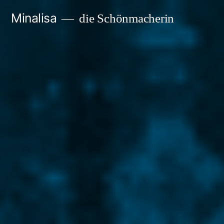
Zum
Minalisa
die Schönmacherin
Inhalt
springen