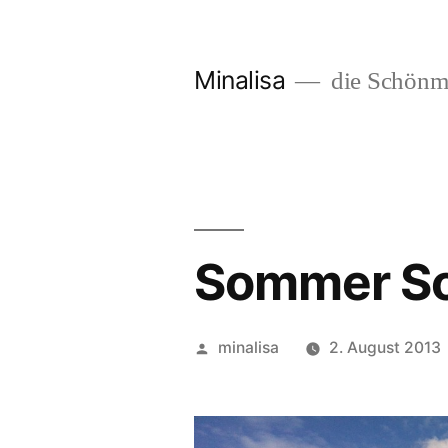
Zum
Inhalt
Minalisa
die Schönm
springen
Sommer So
Veröffentlicht
minalisa
2. August 2013
von