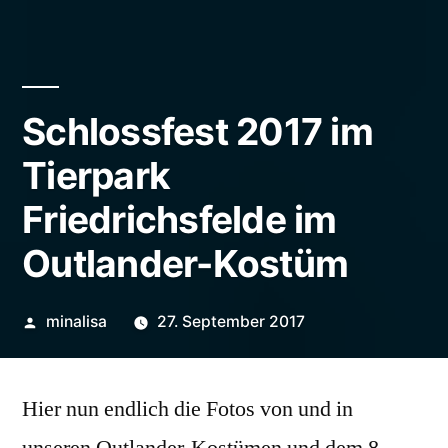
Schlossfest 2017 im
Tierpark
Friedrichsfelde im
Outlander-Kostüm
Veröffentlicht
minalisa
27. September 2017
von
Hier nun endlich die Fotos von und in