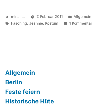
gesucht!“
Veröffentlicht
Veröffentlicht
minalisa
7. Februar 2011
Allgemein
von
Schlagwörter:
unter
zu
Fasching
,
Jeannie
,
Kostüm
1 Kommentar
Bezaube
Jeannie
gesucht
Allgemein
Berlin
Feste feiern
Historische Hüte