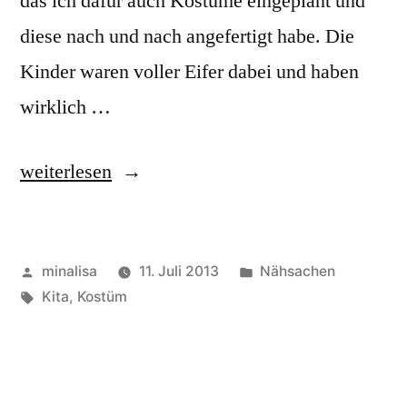
das ich dafür auch Kostüme eingeplant und
diese nach und nach angefertigt habe. Die
Kinder waren voller Eifer dabei und haben
wirklich …
„Kita
weiterlesen
Oriental“
Veröffentlicht
Veröffentlicht
minalisa
11. Juli 2013
Nähsachen
von
Schlagwörter:
unter
Kita
,
Kostüm