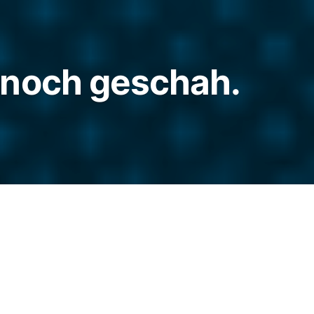
 noch geschah.
erum, und trotz Urlaubszeit gab es einiges
r fast ausschließlich an der Nähmaschine