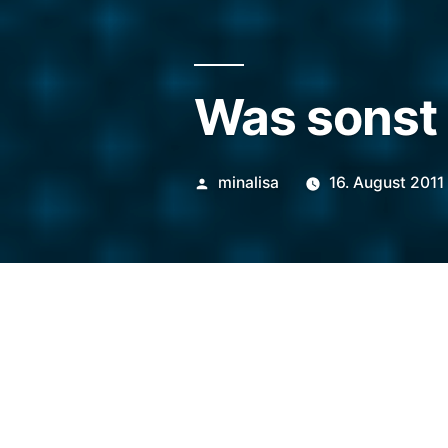
Was sonst
Veröffentlicht
minalisa
16. August 2011
von
Schon wieder ist ein Monat h
abzuarbeiten. Ich war wiede