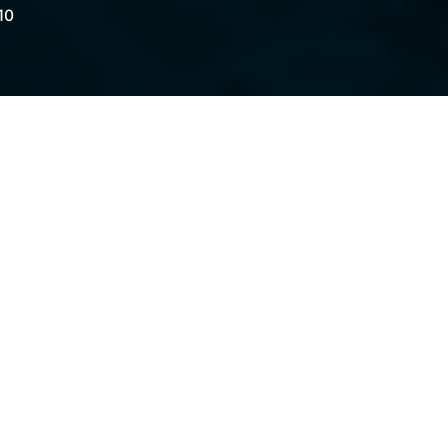
10
er!
Aufregung kaum
l zu früh auf,
uch ja gefüllt wurden. Ich hatte mir einen
hre Schuhe gut sichtbar drinnen vor die Tür